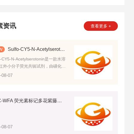
素资讯
查看更多 +
Sulfo-CY5-N-Acetylserotonin，磺化CY5标记的N-乙酰血清素的理化性能
o-CY5-N-Acetylserotonin是一款水溶
红外小分子荧光共轭试剂，由磺化花
CY5荧光发色团与N-乙酰血清素小分
-08-07
架共价偶联制备而成。
FITC-WFA 荧光素标记多花紫藤凝集素的详情介绍
-08-07