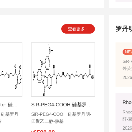
衍生物结合而成的化合物‌。
罗丹
查看更多 +
SiR
外荧
核、
2026
能团
成领
SiR-PEG4-NHS ester 硅基罗丹明-四聚乙二醇-活化脂
SiR-PEG4-COOH 硅基罗丹明-四聚乙二醇-羧基
Rho
er 硅基罗丹
SiR-PEG4-COOH 硅基罗丹明-
醇-
脂
四聚乙二醇-羧基
段聚
2026