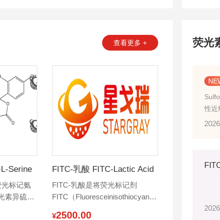
荧光
查看更多 +
Sulf
性近
青素
2026
子骨
-Serine
FITC-乳酸 FITC-Lactic Acid
荧光标记氨
‌FITC-乳酸是将荧光标记剂
光素异硫氰
FITC（Fluoresceinisothiocyanate，
2026
成‌。
荧光素异硫氰酸酯）与乳酸或其
2500.00
¥