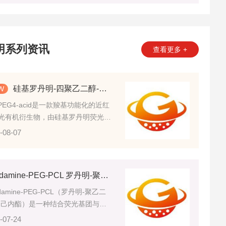
明系列资讯
查看更多 +
硅基罗丹明-四聚乙二醇-羧基 SiR-PEG4-acid的理化特性
-PEG4-acid是一款羧基功能化的近红
光有机衍生物，由硅基罗丹明荧光母
四聚乙二醇柔性连接链与末端羧基官
-08-07
共价组合而成，是材料修饰与有机合
域常用的非活化型荧光功能砌块。
Rhodamine-PEG-PCL 罗丹明-聚乙二醇-聚己内酯的产品性能特点
damine-PEG-PCL（罗丹明-聚乙二
聚己内酯）是一种结合荧光基团与嵌
合物结构的功能化高分子材料。
-07-24