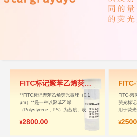
FITC标记聚苯乙烯荧光微球 0.1um，Polystyrene Particles-FITC
**FITC标记聚苯乙烯荧光微球（0.1
FITC-
μm）**是一种以聚苯乙烯
荧光标记
（Polystyrene，PS）为基质、表面
用于荧光
或内部掺杂异硫氰酸荧光素（FITC）
2800.00
2500
¥
¥
的高性能荧光示踪材料。该类微球粒
径均一，平均直径约为0.1 μm（100