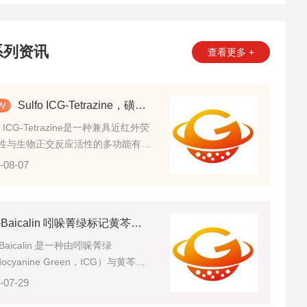
系列资讯
查看更多 +
Sulfo ICG-Tetrazine，磺基吲哚菁绿-四嗪的基本描述
fo ICG-Tetrazine是一种兼具近红外荧
性与生物正交反应活性的多功能有机
中间体，由磺化吲哚菁绿荧光母核与
-08-07
活性官能团共价结合制备而成。
ICG-Baicalin 吲哚菁绿标记黄芩苷的详情介绍
-Baicalin 是一种由吲哚菁绿
docyanine Green，ICG）与黄芩苷
aicalin）通过化学方式连接形成的功
-07-29
复合分子。