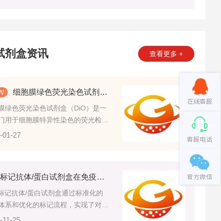
试剂盒资讯
查看更多 +
细胞膜绿色荧光染色试剂盒（DiO）
膜绿色荧光染色试剂盒（DiO）是一
门用于细胞膜特异性染色的荧光检测
盒，核心成分是DiO（3,3'-二辛基氧
-01-27
花青碘化物），属于亲脂性荧光染
同时配套提供染色缓冲液、洗涤液、
灭剂等辅助试剂
CY3标记抗体/蛋白试剂盒在免疫学和蛋白质研究中的应用广泛
3标记抗体/蛋白试剂盒通过标准化的
体系和优化的标记流程，实现了对抗
蛋白质等生物大分子的高效、稳定标
-11-25