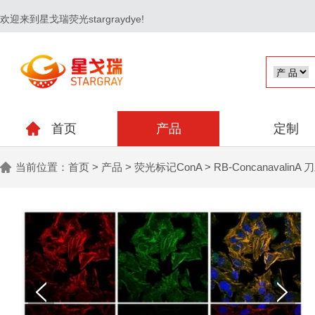
欢迎来到星戈瑞荧光stargraydye!
首页
产品
定制
当前位置：
首页
>
产品
>
荧光标记ConA
>
RB-Concanavali