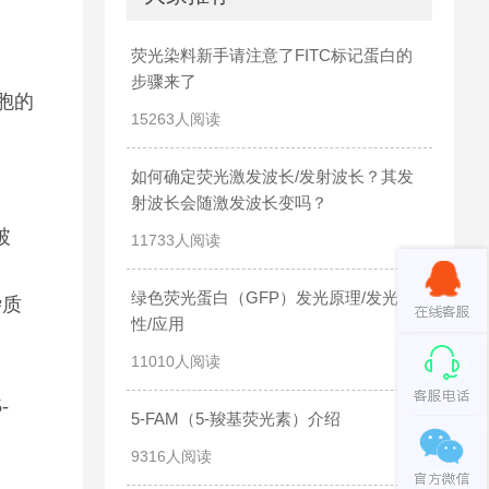
荧光染料新手请注意了FITC标记蛋白的
步骤来了
胞的
15263人阅读
如何确定荧光激发波长/发射波长？其发
射波长会随激发波长变吗？
破
11733人阅读
绿色荧光蛋白（GFP）发光原理/发光特
杂质
性/应用
11010人阅读
-
5-FAM（5-羧基荧光素）介绍
9316人阅读