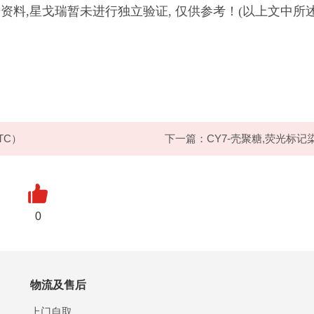
/科研资料,星戈瑞暂未进行独立验证, 仅供参考！(以上文中所
TC）
下一篇：CY7-壳聚糖,荧光标记
0
物流及售后
上门自取