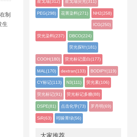
星戈瑞(312)
星戈瑞荧光(311)
PEG(298)
花菁染料(271)
NH2(258)
。在制
发生
ICG(250)
荧光染料(237)
DBCO(224)
荧光探针(181)
COOH(180)
荧光标记蛋白(177)
MAL(170)
dextran(133)
BODIPY(119)
CY标记(113)
N3(111)
荧光素(106)
荧光标记(91)
荧光标记多糖(88)
DSPE(81)
点击化学(73)
罗丹明(69)
SiR(63)
吲哚菁绿(56)
大家推荐