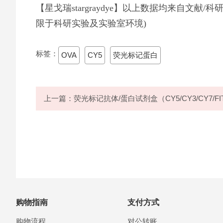
【星戈瑞stargraydye】以上数据均来自文献
限于科研实验及实验室环境)
标签：
OVA
CY5
荧光标记蛋白
上一篇：荧光标记抗体/蛋白试剂盒（CY5/CY3/CY7/FI
购物指南
支付方式
购物流程
对公转账