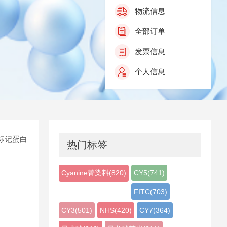
物流信息
全部订单
发票信息
个人信息
标记蛋白
热门标签
Cyanine菁染料(820)
CY5(741)
FITC(703)
CY3(501)
NHS(420)
CY7(364)